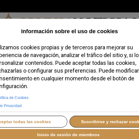
Viernes, 07 de agosto de 2026
a, Identidad
Credofobiómetro
Blogs
Temas
Buscar
#JovenesC