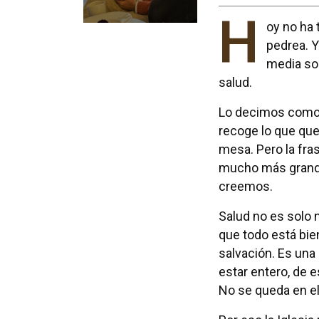
H
oy no ha t
pedrea. Y
media son
salud.
Lo decimos como
recoge lo que que
mesa. Pero la fra
mucho más grand
creemos.
Salud no es solo 
que todo está bien
salvación. Es una
estar entero, de es
No se queda en el