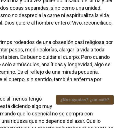
 reza una y otra vez pidiendo la salud del alma y del
dos cosas separadas, sino como una unidad.
ismo no desprecia la carne ni espiritualiza la vida
al. Dios quiere al hombre entero. Vivo, reconciliado,
ivimos rodeados de una obsesión casi religiosa por
ntar pasos, medir calorías, alargar la vida a toda
stá bien. Es bueno cuidar el cuerpo. Pero cuando
 solo a músculos, analíticas y longevidad, algo se
 camino. Es el reflejo de una mirada pequeña,
e el cuerpo, sin sentido, también enferma por
ice al menos tengo
¿Nos ayudas? ¿un café?
o está diciendo algo muy
firmando que lo esencial no se compra con
una riqueza que no depende del azar. Que lo