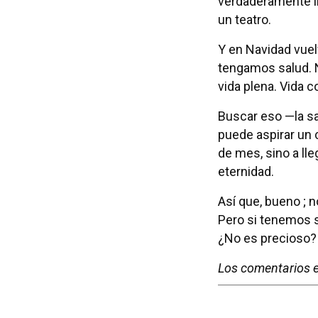
verdaderamente i
un teatro.
Y en Navidad vue
tengamos salud. No
vida plena. Vida co
Buscar eso —la sa
puede aspirar un c
de mes, sino a lle
eternidad.
Así que, bueno ; no
Pero si tenemos 
¿No es precioso?
Los comentarios e