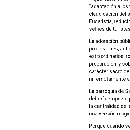
“adaptación a los
claudicación del s
Eucaristía, reduc
selfies de turistas
La adoración públi
procesiones, acto
extraordinarios, r
preparación, y so
carácter sacro del
ni remotamente ap
La parroquia de S
debería empezar po
la centralidad del
una versión religi
Porque cuando se 