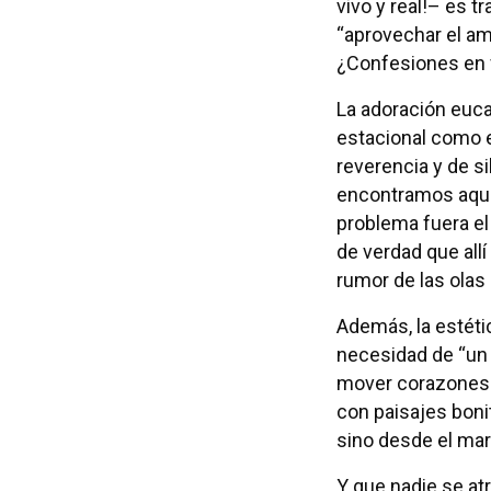
vivo y real!– es t
“aprovechar el am
¿Confesiones en f
La adoración eucar
estacional como el
reverencia y de si
encontramos aquí?
problema fuera el
de verdad que allí
rumor de las olas p
Además, la estéti
necesidad de “un 
mover corazones c
con paisajes bonit
sino desde el mar
Y que nadie se atr