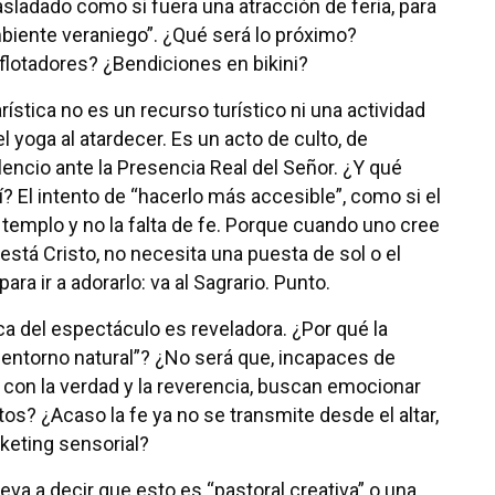
rasladado como si fuera una atracción de feria, para
biente veraniego”. ¿Qué será lo próximo?
lotadores? ¿Bendiciones en bikini?
ística no es un recurso turístico ni una actividad
 yoga al atardecer. Es un acto de culto, de
lencio ante la Presencia Real del Señor. ¿Y qué
 El intento de “hacerlo más accesible”, como si el
 templo y no la falta de fe. Porque cuando uno cree
 está Cristo, no necesita una puesta de sol o el
ara ir a adorarlo: va al Sagrario. Punto.
ca del espectáculo es reveladora. ¿Por qué la
entorno natural”? ¿No será que, incapaces de
on la verdad y la reverencia, buscan emocionar
os? ¿Acaso la fe ya no se transmite desde el altar,
keting sensorial?
eva a decir que esto es “pastoral creativa” o una