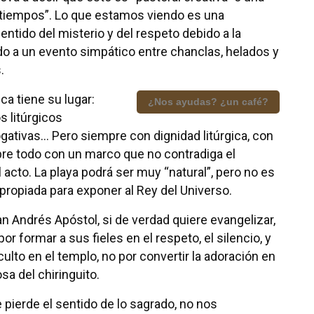
 tiempos”. Lo que estamos viendo es una
entido del misterio y del respeto debido a la
ido a un evento simpático entre chanclas, helados y
.
ca tiene su lugar:
¿Nos ayudas? ¿un café?
s litúrgicos
ogativas… Pero siempre con dignidad litúrgica, con
bre todo con un marco que no contradiga el
 acto. La playa podrá ser muy “natural”, pero no es
ropiada para exponer al Rey del Universo.
an Andrés Apóstol, si de verdad quiere evangelizar,
r formar a sus fieles en el respeto, el silencio, y
 culto en el templo, no por convertir la adoración en
osa del chiringuito.
pierde el sentido de lo sagrado, no nos