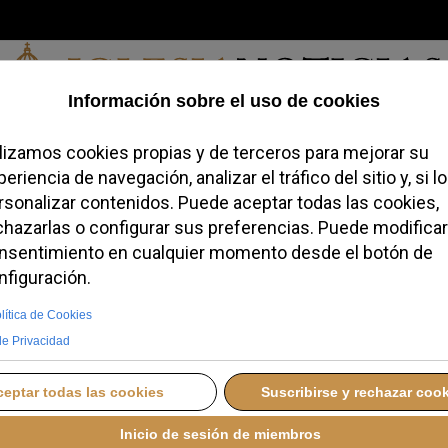
Viernes, 07 de agosto de 2026
a, Identidad
Credofobiómetro
Blogs
Temas
Buscar
#JovenesC