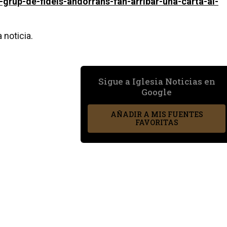
n-grup-de-fidels-andorrans-fan-arribar-una-carta-al-
 noticia.
Sigue a Iglesia Noticias en
Google
AÑADIR A MIS FUENTES
FAVORITAS