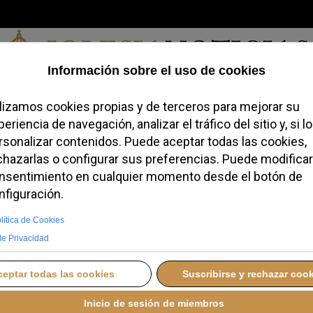
Domingo, 09 de agosto de 2026
redofobiómetro
Blogs
Temas
Buscar
#JovenesConFe
Podcas
en Andorra: fieles
frenar el plan para
aborto
A
SÁBADO, 29 NOVIEMBRE 2025 12:54