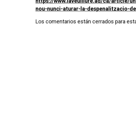
https://www.laveulliure.ad/ca/article/u
nou-nunci-aturar-la-despenalitzacio-de
Los comentarios están cerrados para esta