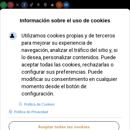
Domingo, 09 de agosto de 2026
El consistorio
aborda la guerra, la
familia y la FSSPX
ante un mundo en
crisis
JAVIER RUIZ ARREGUI
DESDE EL VATICANO
MARTES, 30 JUNIO 2026 17:20