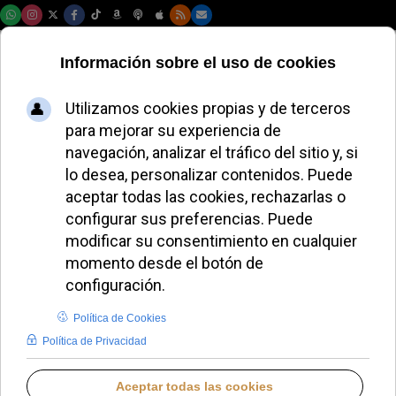
Domingo, 09 de agosto de 2026
El “Spiderman
provida” condenado
tras escalar la
esfera de Las Vegas
JAVIER RUIZ ARREGUI
DEFENSA DE LA VIDA
JUEVES, 23 ABRIL 2026 11:55