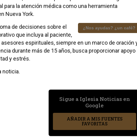
ial para la atención médica como una herramienta
 en Nueva York.
 toma de decisiones sobre el
¿Nos ayudas? ¿un café?
rativo que incluya al paciente,
 y asesores espirituales, siempre en un marco de oración 
erencia durante más de 15 años, busca proporcionar apoyo
tad y estrés.
 noticia.
Sigue a Iglesia Noticias en
Google
AÑADIR A MIS FUENTES
FAVORITAS