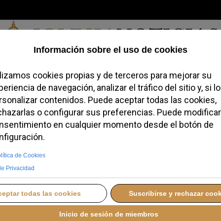
Viernes, 07 de agosto de 2026
redofobiómetro
Blogs
Temas
Buscar
#JovenesConFe
Podcas
pos de Nueva York
la vida y el suicidio
S, 23 ABRIL 2026 09:32