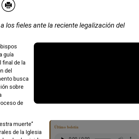
los fieles ante la reciente legalización del
 obispos
a guía
final de la
ón del
umento busca
ación sobre
a
proceso de
nuestra muerte”
Último boletín
ales de la Iglesia