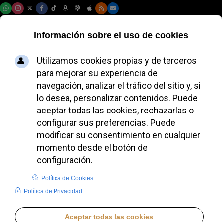
Viernes, 07 de agosto de 2026
El Padre General de
los jesuitas anuncia
la beatificación del
Padre Víctor Dillard
JUANA MORALES
IGLESIA HOY
JUEVES, 04 DICIEMBRE 2025 17:09