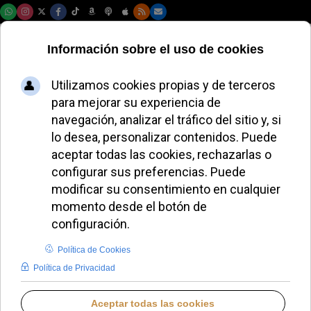
Jueves, 06 de agosto de 2026
Haz una donación
para ayudar a
mantener Iglesia
Noticias
REDACCIÓN
IGLESIA HOY