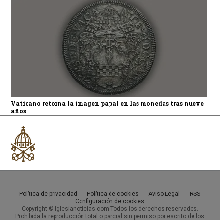
Vaticano retorna la imagen papal en las monedas tras nueve
años
Política de privacidad
Política de cookies
Aviso Legal
RSS
Configuración de cookies
Copyright © Iglesianoticias.com Todos los derechos reservados.
Prohibida la reproducción total o parcial sin permiso por escrito de los