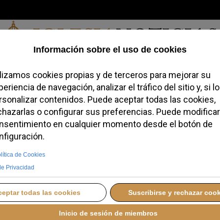
Sábado, 08 de agosto de 2026
redofobiómetro
Blogs
Temas
Buscar
#JovenesConFe
Podcas
ombrado Cofrade Real
tramuros
JUEVES, 23 OCTUBRE 2025 16:22