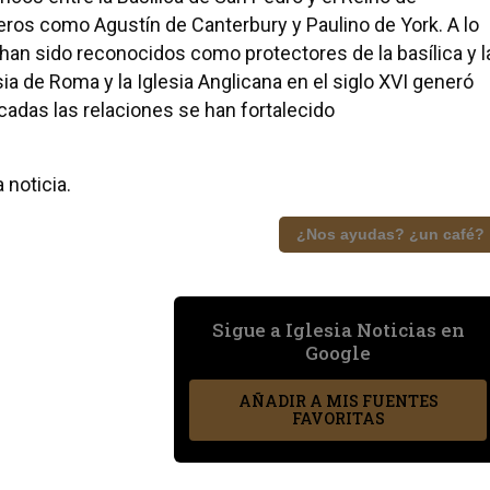
ros como Agustín de Canterbury y Paulino de York. A lo
a han sido reconocidos como protectores de la basílica y l
sia de Roma y la Iglesia Anglicana en el siglo XVI generó
adas las relaciones se han fortalecido
 noticia.
¿Nos ayudas? ¿un café?
Sigue a Iglesia Noticias en
Google
AÑADIR A MIS FUENTES
FAVORITAS