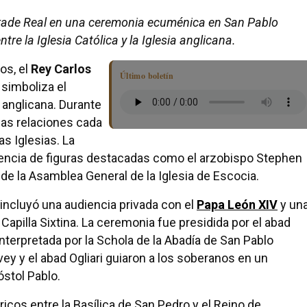
frade Real en una ceremonia ecuménica en San Pablo
e la Iglesia Católica y la Iglesia anglicana.
os, el
Rey Carlos
Último boletín
simboliza el
ia anglicana. Durante
las relaciones cada
s Iglesias. La
encia de figuras destacadas como el arzobispo Stephen
de la Asamblea General de la Iglesia de Escocia.
, incluyó una audiencia privada con el
Papa León XIV
y un
 Capilla Sixtina. La ceremonia fue presidida por el abad
terpretada por la Schola de la Abadía de San Pablo
ey y el abad Ogliari guiaron a los soberanos en un
stol Pablo.
ricos entre la Basílica de San Pedro y el Reino de