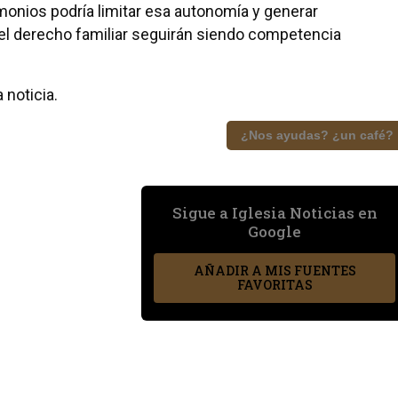
monios podría limitar esa autonomía y generar
el derecho familiar seguirán siendo competencia
 noticia.
¿Nos ayudas? ¿un café?
Sigue a Iglesia Noticias en
Google
AÑADIR A MIS FUENTES
FAVORITAS