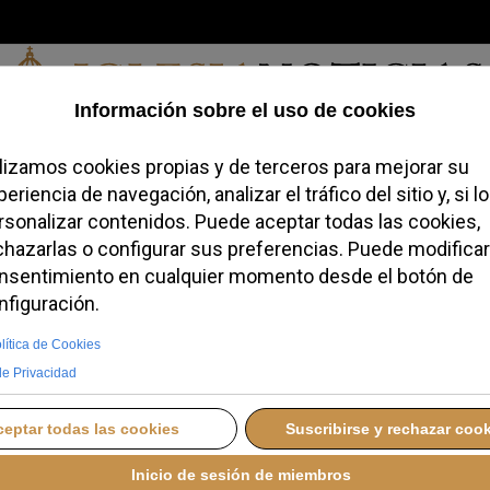
Sábado, 08 de agosto de 2026
redofobiómetro
Blogs
Temas
Buscar
#JovenesConFe
Podcas
a la sentencia de la UE
imiento de los
re personas del mismo