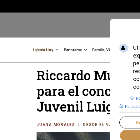
Iglesia Hoy
Panorama
Familia, Vida, Identidad
C
Riccardo Muti e
para el conciert
Juvenil Luigi Ch
JUANA MORALES
DESDE EL VATICANO
V