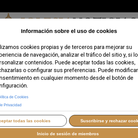
Jueves, 06 de agosto de 2026
redofobiómetro
Blogs
Temas
Buscar
#JovenesConFe
Podcas
nsaya en el Vaticano
o con la Orquesta
erubini
IERNES, 12 DICIEMBRE 2025 12:20