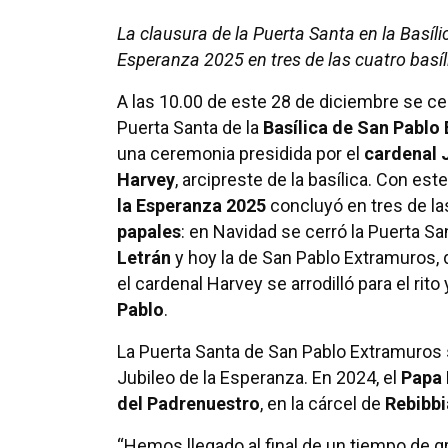
La clausura de la Puerta Santa en la Basíli
Esperanza 2025 en tres de las cuatro basí
A las 10.00 de este 28 de diciembre se cer
Puerta Santa de la
Basílica de San Pablo
una ceremonia presidida por el
cardenal 
Harvey
, arcipreste de la basílica. Con este 
la Esperanza 2025
concluyó en tres de la
papales
: en Navidad se cerró la Puerta S
Letrán
y hoy la de San Pablo Extramuros, d
el cardenal Harvey se arrodilló para el rito
Pablo
.
La Puerta Santa de San Pablo Extramuros s
Jubileo de la Esperanza. En 2024, el
Papa 
del Padrenuestro
, en la cárcel de
Rebibbi
“Hemos llegado al final de un tiempo de gr