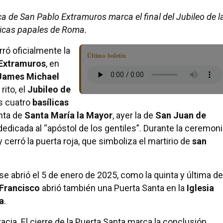
ca de San Pablo Extramuros marca el final del Jubileo de l
licas papales de Roma.
ró oficialmente la
Último boletín
 Extramuros
, en
James Michael
rito, el
Jubileo de
s cuatro
basílicas
anta de
Santa María la Mayor
, ayer la de
San Juan de
edicada al “apóstol de los gentiles”. Durante la ceremoni
 y cerró la puerta roja, que simboliza el martirio de
san
e abrió el 5 de enero de 2025, como la quinta y última de
Francisco
abrió también una Puerta Santa en la
Iglesia
a
.
acia. El cierre de la Puerta Santa marca la conclusión