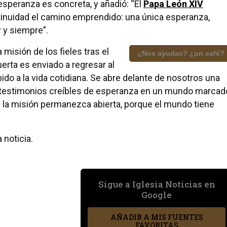
esperanza es concreta, y añadió: “El
Papa León XIV
ntinuidad el camino emprendido: una única esperanza,
 y siempre”.
misión de los fieles tras el
¿Nos ayudas? ¿un café?
uerta es enviado a regresar al
ido a la vida cotidiana. Se abre delante de nosotros una
 testimonios creíbles de esperanza en un mundo marcad
e la misión permanezca abierta, porque el mundo tiene
 noticia.
Sigue a Iglesia Noticias en
Google
AÑADIR A MIS FUENTES
FAVORITAS