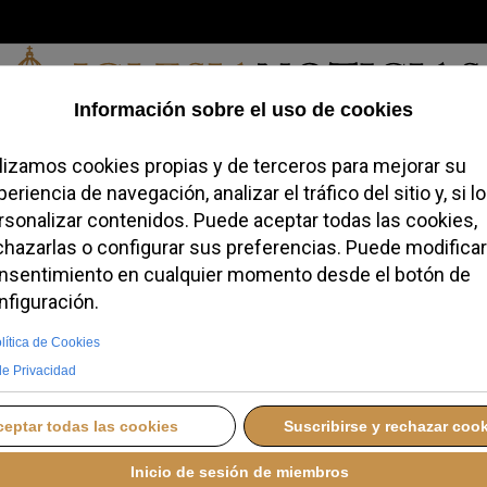
Jueves, 06 de agosto de 2026
redofobiómetro
Blogs
Temas
Buscar
#JovenesConFe
Podcas
 Puertas Santas del
LUNES, 29 DICIEMBRE 2025 13:30