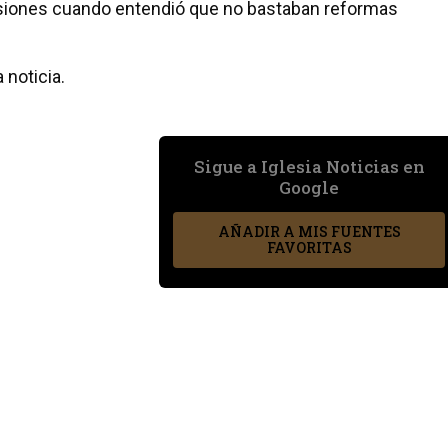
siones cuando entendió que no bastaban reformas
 noticia.
Sigue a Iglesia Noticias en
Google
AÑADIR A MIS FUENTES
FAVORITAS