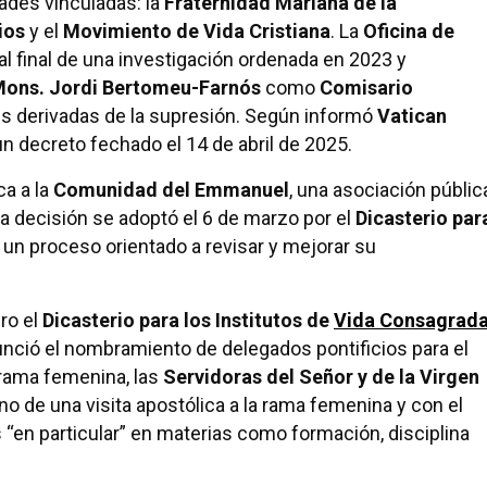
idades vinculadas: la
Fraternidad Mariana de la
ios
y el
Movimiento de Vida Cristiana
. La
Oficina de
al final de una investigación ordenada en 2023 y
ons. Jordi Bertomeu-Farnós
como
Comisario
es derivadas de la supresión. Según informó
Vatican
un decreto fechado el 14 de abril de 2025.
ca a la
Comunidad del Emmanuel
, una asociación públic
 la decisión se adoptó el 6 de marzo por el
Dicasterio par
e un proceso orientado a revisar y mejorar su
ro el
Dicasterio para los Institutos de
Vida Consagrad
nció el nombramiento de delegados pontificios para el
 rama femenina, las
Servidoras del Señor y de la Virgen
ino de una visita apostólica a la rama femenina y con el
“en particular” en materias como formación, disciplina