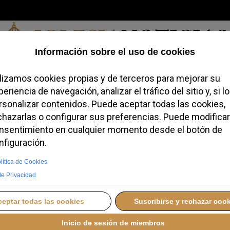
Viernes, 07 de agosto de 2026
redofobiómetro
Blogs
Temas
Buscar
#JovenesConFe
Podcas
 reforzó las
canónicas
S, 02 ENERO 2026 14:20