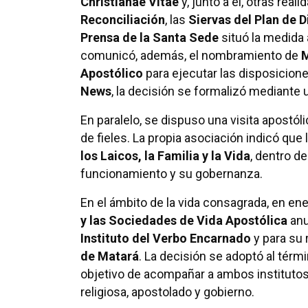
Christianae Vitae
y, junto a él, otras real
Reconciliación
, las
Siervas del Plan de D
Prensa de la Santa Sede
situó la medida 
comunicó, además, el nombramiento de
M
Apostólico
para ejecutar las disposicion
News
, la decisión se formalizó mediante 
En paralelo, se dispuso una visita apostóli
de fieles. La propia asociación indicó que
los Laicos, la Familia y la Vida
, dentro d
funcionamiento y su gobernanza.
En el ámbito de la vida consagrada, en ene
y las Sociedades de Vida Apostólica
anu
Instituto del Verbo Encarnado
y para su
de Matará
. La decisión se adoptó al térm
objetivo de acompañar a ambos institutos 
religiosa, apostolado y gobierno.