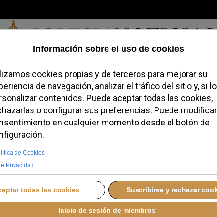
Viernes, 07 de agosto de 2026
redofobiómetro
Blogs
Temas
Buscar
#JovenesConFe
Podcas
dos y solos: el
e el Vaticano
 05 ENERO 2026 13:38