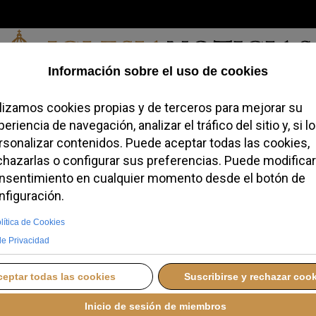
Domingo, 09 de agosto de 2026
redofobiómetro
Blogs
Temas
Buscar
#JovenesConFe
Podcas
ó el Sodalicio y ahora
mnizará a las víctimas
O
SÁBADO, 04 ABRIL 2026 13:50