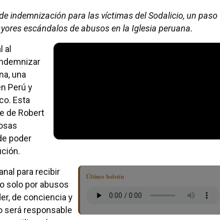
e indemnización para las víctimas del Sodalicio, un paso
mayores escándalos de abusos en la Iglesia peruana.
 al
indemnizar
ana, una
n Perú y
co. Esta
te de Robert
rosas
de poder
ución.
anal para recibir
Último boletín
o solo por abusos
er, de conciencia y
io será responsable