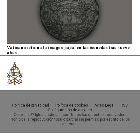
Vaticano retorna la imagen papal en las monedas tras nueve
años
Política de privacidad
Política de cookies
Aviso Legal
RSS
Configuración de cookies
Copyright © Iglesianoticias.com Todos los derechos reservados.
Prohibida la reproducción total o parcial sin permiso por escrito de los
editores.