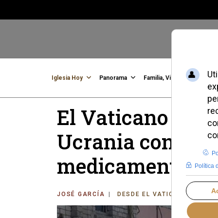
Iglesia Hoy
Panorama
Familia, Vida, Identidad
C
El Vaticano refu
Ucrania con un 
medicamentos
JOSÉ GARCÍA
DESDE EL VATICANO
DOMI