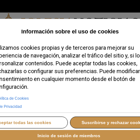
Viernes, 07 de agosto de 2026
redofobiómetro
Blogs
Temas
Buscar
#JovenesConFe
Podcas
erza su ayuda a
nuevo envío de
NGO, 26 ABRIL 2026 15:20