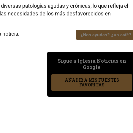
iversas patologías agudas y crónicas, lo que refleja el
a las necesidades de los más desfavorecidos en
 noticia.
¿Nos ayudas? ¿un café?
Sigue a Iglesia Noticias en
Google
AÑADIR A MIS FUENTES
FAVORITAS