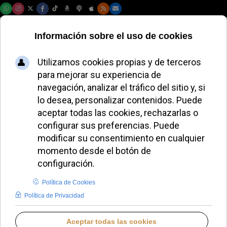
Viernes, 07 de agosto de 2026
¿Vas a Roma al
Jubileo de los
jóvenes? Descubre
cómo acceder a los
vales de comida
LUCAS ALONSO
DESDE EL VATICANO
MIÉRCOLES, 23 JULIO 2025 16:10