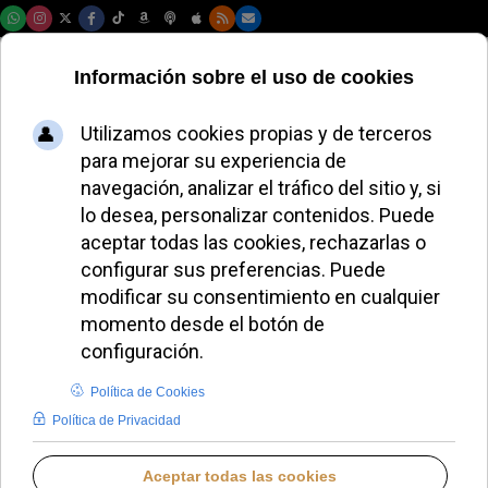
Viernes, 07 de agosto de 2026
León XIV: el aborto
es el mayor
obstáculo para la
paz
JAVIER RUIZ ARREGUI
PAPA LEÓN XIV
MARTES, 03 FEBRERO 2026 16:36