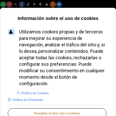
Domingo, 09 de agosto de 2026
El Papa León XIV
aborda la tristeza
en su catequesis
semanal
ALMUDENA RODRIGO
PAPA LEÓN XIV
MIÉRCOLES, 22 OCTUBRE 2025 10:48