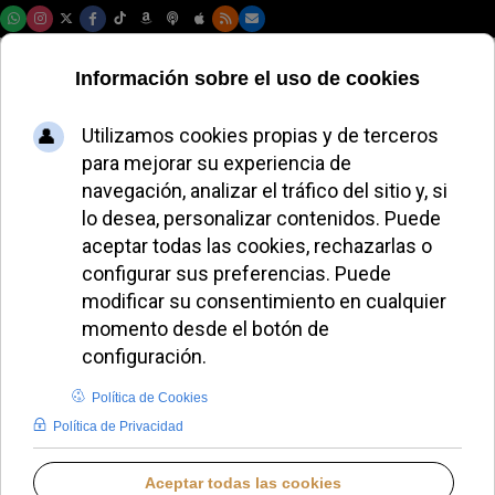
Sábado, 08 de agosto de 2026
Prevost reafirma el
papel del CELAM
como signo de
colegialidad eclesial
ALMUDENA RODRIGO
PAPA LEÓN XIV
MIÉRCOLES, 28 MAYO 2025 17:00