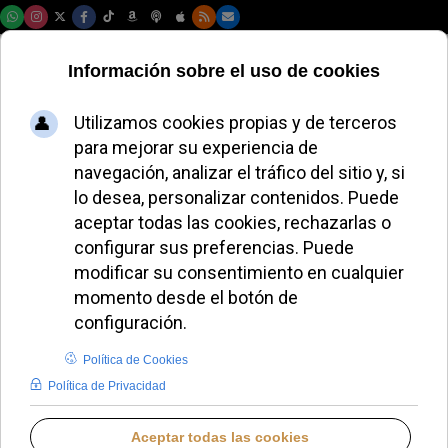
Sábado, 08 de agosto de 2026
El Papa León XIV
recibe una cruz
pectoral con
reliquia de San León
Magno
ALMUDENA RODRIGO
PAPA LEÓN XIV
MIÉRCOLES, 28 MAYO 2025 15:26