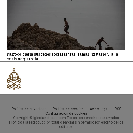
Párroco cierra sus redes sociales tras llamar "invasión" a la
crisis migratoria
Política de privacidad
Política de cookies
Aviso Legal
RSS
Configuración de cookies
Copyright © Iglesianoticias.com Todos los derechos reservados.
Prohibida la reproducción total o parcial sin permiso por escrito de los
editores.