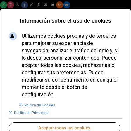
Viernes, 07 de agosto de 2026
El Papa León XIV y
Pedro Sánchez
dialogan sobre la
paz y la justicia
social
ALMUDENA RODRIGO
PAPA LEÓN XIV
MIÉRCOLES, 11 JUNIO 2025 19:24