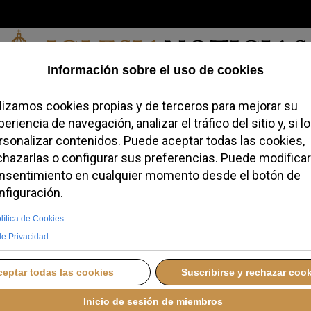
Sábado, 08 de agosto de 2026
redofobiómetro
Blogs
Temas
Buscar
#JovenesConFe
Podcas
 pide a la paz mundial
el Vaticano
ÉRCOLES, 18 JUNIO 2025 13:28