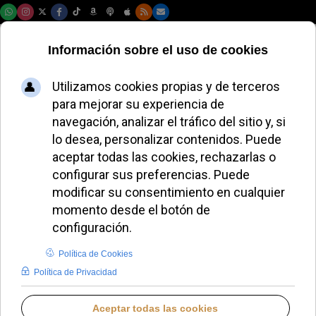
Sábado, 08 de agosto de 2026
El Papa León XIV
aboga por una
regulación ética de
la inteligencia
artificial
ALMUDENA RODRIGO
PAPA LEÓN XIV
VIERNES, 20 JUNIO 2025 13:52