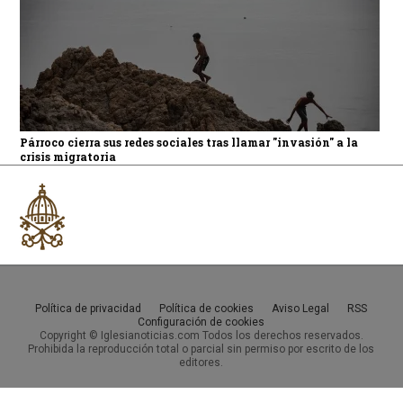
Párroco cierra sus redes sociales tras llamar "invasión" a la
crisis migratoria
Política de privacidad
Política de cookies
Aviso Legal
RSS
Configuración de cookies
Copyright © Iglesianoticias.com Todos los derechos reservados.
Prohibida la reproducción total o parcial sin permiso por escrito de los
editores.