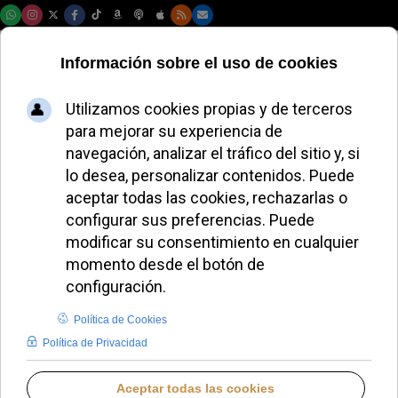
Viernes, 07 de agosto de 2026
El Papa León XIV
impulsa a los
jóvenes en una
vigilia en Tor
Vergata
ALMUDENA RODRIGO
PAPA LEÓN XIV
DOMINGO, 03 AGOSTO 2025 10:28