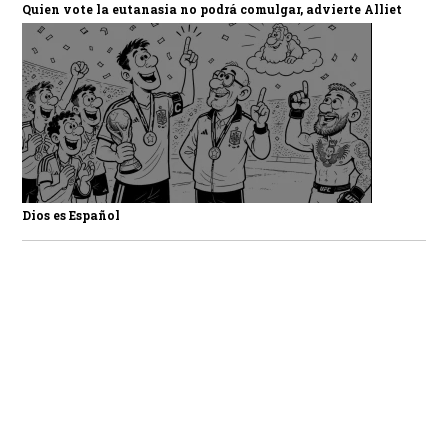
Quien vote la eutanasia no podrá comulgar, advierte Alliet
Dios es Español