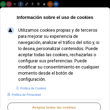
Sábado, 08 de agosto de 2026
Elise Ann Allen
resalta la
autenticidad del
Papa León XIV tras
su primera
entrevista oficial