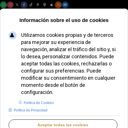
Jueves, 06 de agosto de 2026
León XIV defiende a
los sacerdotes
inocentes sin
olvidar el dolor de
las víctimas
REDACCIÓN
PAPA LEÓN XIV
JUEVES, 18 SEPTIEMBRE 2025 07:20