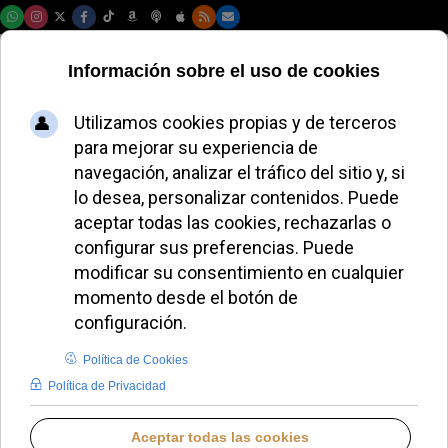
Jueves, 06 de agosto de 2026
El Papa León XIV
aborda los desafíos
globales en una
entrevista con Elise
Ann Allen
ALMUDENA RODRIGO
PAPA LEÓN XIV
JUEVES, 18 SEPTIEMBRE 2025 12:38