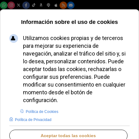
Sábado, 08 de agosto de 2026
El Papa León XIV
defiende a los
mayores como don
y bendición en la
sociedad actual
JAVIER RUIZ ARREGUI
PAPA LEÓN XIV
MARTES, 07 OCTUBRE 2025 11:54