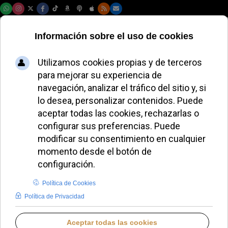
Jueves, 06 de agosto de 2026
Preocupa la salud
mental juvenil en
Cataluña pese al
descenso de los
suicidios
ALMUDENA RODRIGO
ESPAÑA
JUEVES, 15 ENERO 2026 12:11