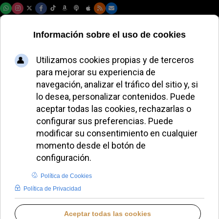
Domingo, 09 de agosto de 2026
Planellas reaparece
y reabre el debate
interno tras el
desmentido a El
País
JAVIER RUIZ ARREGUI
ESPAÑA
VIERNES, 27 FEBRERO 2026 11:15