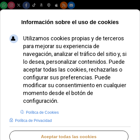
Sábado, 08 de agosto de 2026
El Obispo Sebastián
Chico Martínez
visita Viñas de
Peñallana y anima
a fortalecer la fe
MIGUEL PÉREZ H.
DIÓCESIS DE JAÉN
LUNES, 21 JULIO 2025 12:58