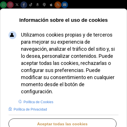
Jueves, 06 de agosto de 2026
El obispo de Segovia
presidirá la
Eucaristía del
centenario en El
Parral
MIGUEL PÉREZ H.
DIÓCESIS DE SEGOVIA
LUNES, 29 SEPTIEMBRE 2025 16:50