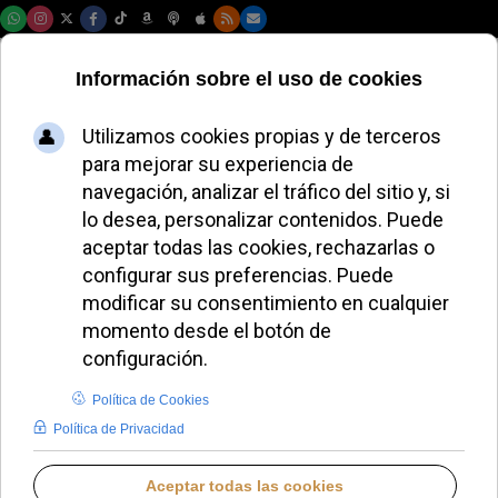
Viernes, 07 de agosto de 2026
Sevilla celebra un
exitoso primer
semestre del Año
Jubilar 2025
MIGUEL PÉREZ H.
DIÓCESIS DE SEVILLA
LUNES, 14 JULIO 2025 10:32