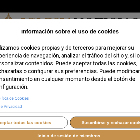
Viernes, 07 de agosto de 2026
redofobiómetro
Blogs
Temas
Buscar
#JovenesConFe
Podcas
evilla lidera una
venil al Jubileo en
MARTES, 29 JULIO 2025 09:14