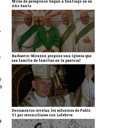
Miles de peregrinos llegan a Santiago en su
Año Santo
.
Barbastro-Monzón propone una Iglesia que
s
sea familia de familias en la pastoral
e
s
Documentos revelan los esfuerzos de Pablo
VI por reconciliarse con Lefebvre
s