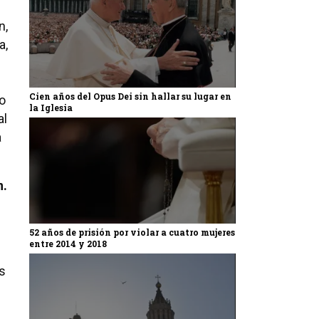
n,
a,
Cien años del Opus Dei sin hallar su lugar en
no
la Iglesia
al
a
n.
52 años de prisión por violar a cuatro mujeres
entre 2014 y 2018
as