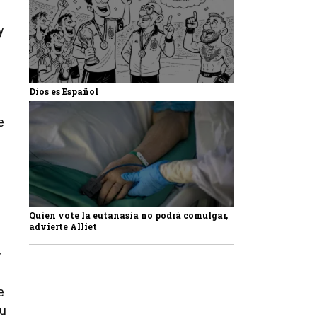
y
Dios es Español
e
l
Quien vote la eutanasia no podrá comulgar,
advierte Alliet
y
e
su