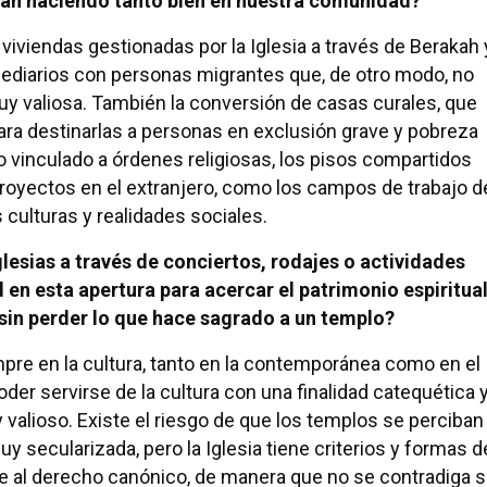
tán haciendo tanto bien en nuestra comunidad?
 viviendas gestionadas por la Iglesia a través de Berakah 
ediarios con personas migrantes que, de otro modo, no
muy valiosa. También la conversión de casas curales, que
ra destinarlas a personas en exclusión grave y pobreza
do vinculado a órdenes religiosas, los pisos compartidos
royectos en el extranjero, como los campos de trabajo d
 culturas y realidades sociales.
esias a través de conciertos, rodajes o actividades
 en esta apertura para acercar el patrimonio espiritua
sin perder lo que hace sagrado a un templo?
pre en la cultura, tanto en la contemporánea como en el
oder servirse de la cultura con una finalidad catequética 
y valioso. Existe el riesgo de que los templos se perciban
 secularizada, pero la Iglesia tiene criterios y formas d
e al derecho canónico, de manera que no se contradiga 