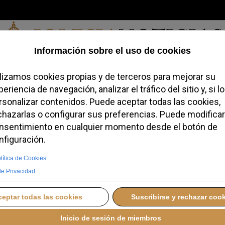
Jueves, 06 de agosto de 2026
redofobiómetro
Blogs
Temas
Buscar
#JovenesConFe
Podcas
alde: "Una Iglesia que
ve para nada"
IA
LUNES, 22 DICIEMBRE 2025 10:25