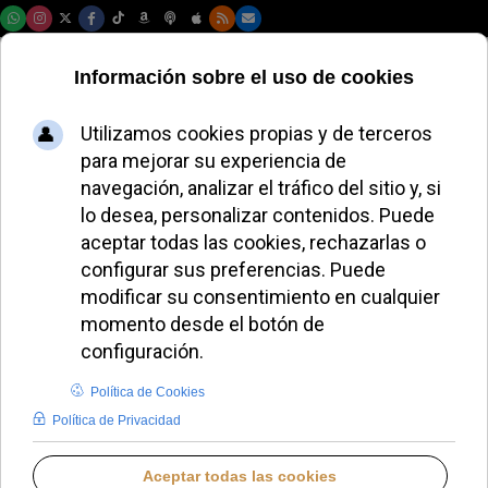
Sábado, 08 de agosto de 2026
Elizalde responde a
la crisis en Vitoria:
"No me defiendo a
mí mismo, sino la fe
de mi pueblo"
JAVIER RUIZ ARREGUI
DIÓCESIS DE VITORIA
VIERNES, 08 MAYO 2026 17:54