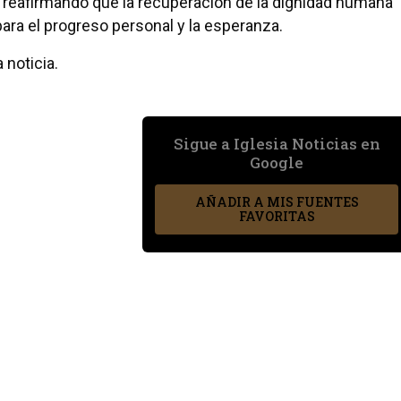
ó, reafirmando que la recuperación de la dignidad humana
ara el progreso personal y la esperanza.
 noticia.
Sigue a Iglesia Noticias en
Google
AÑADIR A MIS FUENTES
FAVORITAS