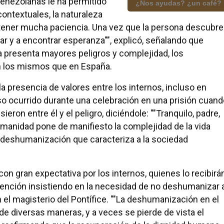
venezolanas le ha permitido
¿Nos ayudas? ¿un café?
contextuales, la naturaleza
tener mucha paciencia. Una vez que la persona descubre
ar y a encontrar esperanza"", explicó, señalando que
a presenta mayores peligros y complejidad, los
 los mismos que en España.
 presencia de valores entre los internos, incluso en
o ocurrido durante una celebración en una prisión cuand
ieron entre él y el peligro, diciéndole: ""Tranquilo, padre,
humanidad pone de manifiesto la complejidad de la vida
a deshumanización que caracteriza a la sociedad
on gran expectativa por los internos, quienes lo recibirá
vención insistiendo en la necesidad de no deshumanizar 
 el magisterio del Pontífice. ""La deshumanización en el
de diversas maneras, y a veces se pierde de vista el