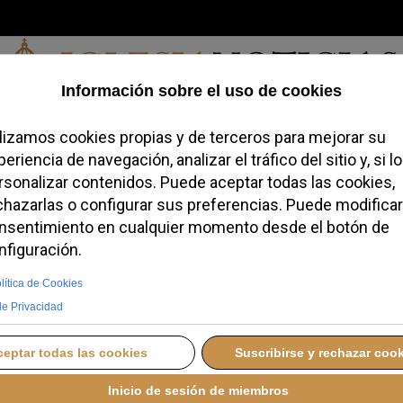
Viernes, 07 de agosto de 2026
redofobiómetro
Blogs
Temas
Buscar
#JovenesConFe
Podcas
á un mensaje de
speranza a la cárcel de
A ESPAÑA
MARTES, 09 JUNIO 2026 18:44