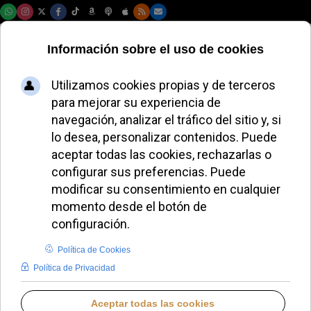
Viernes, 07 de agosto de 2026
Un arzobispo checo
dispensa del
precepto dominical
ante la escasez de
sacerdotes
LUCAS ALONSO
IGLESIA UNIVERSAL
MIÉRCOLES, 02 JULIO 2025 09:28