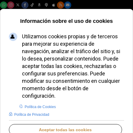
Lunes, 10 de agosto de 2026
McElroy destituye
al exorcista de
Washington por sus
declaraciones sobre
ovnis
JOSÉ GARCÍA
AMÉRICA DEL NORTE
VIERNES, 05 JUNIO 2026 11:37