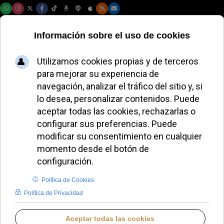
Viernes, 07 de agosto de 2026
Más del 80 % del
mundo vive sin
libertad religiosa,
alerta la Cumbre
IRF
JAVIER RUIZ ARREGUI
AMÉRICA DEL NORTE
JUEVES, 05 FEBRERO 2026 09:43