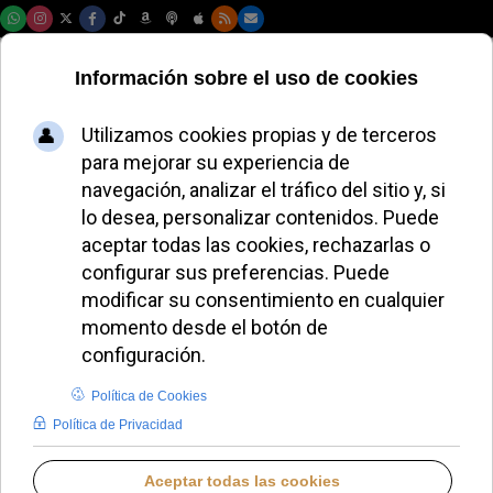
Sábado, 08 de agosto de 2026
Incendian la
imagen de la Virgen
del Buen Socorro
durante su
festividad litúrgica
REDACCIÓN
EUROPA
JUEVES, 18 SEPTIEMBRE 2025 19:40