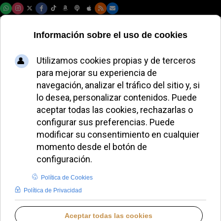
Domingo, 09 de agosto de 2026
Open Doors alerta:
Nicaragua persigue
y silencia a los
cristianos
ALMUDENA RODRIGO
HISPANOAMÉRICA
MIÉRCOLES, 21 ENERO 2026 18:17