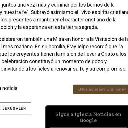
juntos una vez más y caminar por los barrios de la
 nuestra fe”. Subrayó asimismo el “vivo espíritu cristian
los presentes a mantener el carácter cristiano de la
ección y la esperanza en esta tierra sagrada.
 celebraron también una Misa en honor a la Visitación de l
el mes mariano. En su homilía, Fray Ielpo recordó que “a
que los creyentes tienen la misión de llevar a Cristo a los
a celebración constituyó un momento de gozo y
, invitando a los fieles a renovar su fe y su compromiso
 noticia.
¿Nos ayudas? ¿un café?
E JERUSALÉN
Sigue a Iglesia Noticias en
Google