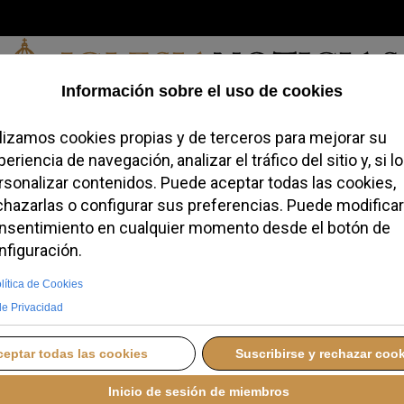
Sábado, 08 de agosto de 2026
redofobiómetro
Blogs
Temas
Buscar
#JovenesConFe
Podcas
iana que llenó de
d Vieja de Jerusalén
S, 03 JUNIO 2026 12:03