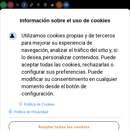
Domingo, 09 de agosto de 2026
Influencers,
castidad y rosarios:
el despertar católico
que hasta El Mundo
celebra
LUCAS ALONSO
LO QUE OTROS CUENTAN
MARTES, 04 NOVIEMBRE 2025 12:39