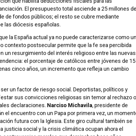
ción que habilita deducciones fiscales para las
anciación. El presupuesto total asciende a 25 millones d
de de fondos públicos; el resto se cubre mediante
e las diócesis españolas.
que la España actual ya no puede caracterizarse como u
 contexto postsecular permite que la fe sea percibida
n un resurgimiento del interés religioso entre las nuevas
ndencia: el porcentaje de católicos entre jóvenes de 15
penas cinco años, un incremento que refleja un cambio
ser un factor de riesgo social. Deportistas, políticos y
estar sus convicciones religiosas sin temor al rechazo 
tales declaraciones.
Narciso Michavila
, presidente de
án el encuentro con un Papa por primera vez, un moment
ción futura con la Iglesia. Este giro cultural también se
a justicia social y la crisis climática ocupan ahora el