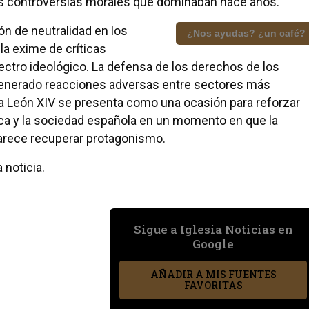
as controversias morales que dominaban hace años.
n de neutralidad en los
¿Nos ayudas? ¿un café?
la exime de críticas
tro ideológico. La defensa de los derechos de los
 generado reacciones adversas entre sectores más
pa León XIV se presenta como una ocasión para reforzar
stica y la sociedad española en un momento en que la
parece recuperar protagonismo.
 noticia.
Sigue a Iglesia Noticias en
Google
AÑADIR A MIS FUENTES
FAVORITAS