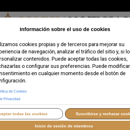
Domingo, 09 de agosto de 2026
redofobiómetro
Blogs
Temas
Buscar
#JovenesConFe
Podcas
pa León XIV a España
o en la percepción de l
BADO, 06 JUNIO 2026 09:50