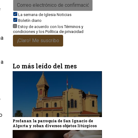
e
La semana de Iglesia Noticias
Boletín diario
Estoy de acuerdo con los
Términos y
condiciones
y los
Política de privacidad
na
¡Claro! Me suscribo
 a
Lo más leído del mes
o
o
Profanan la parroquia de San Ignacio de
Algorta y roban diversos objetos litúrgicos