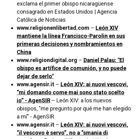
exclama el primer obispo nicaragüense
consagrado en Estados Unidos | Agencia
Católica de Noticias
www.religionenlibertad.com
–
León XIV
mantiene la línea Francisco-Parolin en sus
primeras decisiones y nombramientos en
China
www.religiondigital.org
–
Daniel Palau: "El
obispo es artífice de comunión, y no puede
dejar de serlo"
www.agensir.it
–
León XIV: ai nuovi vescovi,
“mi domando come mai sono stato scelto
io” - AgenSIR
– León XIV: a los nuevos
obispos, "me pregunto por qué me han elegido
a mí" - AgenSIR
www.agensir.it
–
León XIV: ai nuovi vescovi,
“il vescovo è servo”, no a “smania di