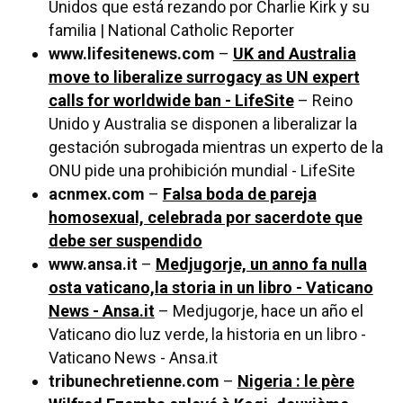
Unidos que está rezando por Charlie Kirk y su
familia | National Catholic Reporter
www.lifesitenews.com
–
UK and Australia
move to liberalize surrogacy as UN expert
calls for worldwide ban - LifeSite
– Reino
Unido y Australia se disponen a liberalizar la
gestación subrogada mientras un experto de la
ONU pide una prohibición mundial - LifeSite
acnmex.com
–
Falsa boda de pareja
homosexual, celebrada por sacerdote que
debe ser suspendido
www.ansa.it
–
Medjugorje, un anno fa nulla
osta vaticano,la storia in un libro - Vaticano
News - Ansa.it
– Medjugorje, hace un año el
Vaticano dio luz verde, la historia en un libro -
Vaticano News - Ansa.it
tribunechretienne.com
–
Nigeria : le père