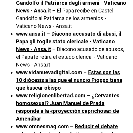
Gandolfo il Patriarca degli armeni - Vaticano
News - Ansa.it
– El Papa recibe en Castel
Gandolfo al Patriarca de los armenios -
Vaticano News - Ansa.it
www.ansa.it
–
Diacono accusato di abusi, il
Papa gli toglie stato clericale - Vaticano
News - Ansa.it
– Diácono acusado de abusos,
el Papa le retira el estado clerical - Vaticano
News - Ansa.it
www.vidanuevadigital.com
–
Estas son las
10 diócesis a las que el nuncio Pioppo tiene
que buscar obispo
www.religionenlibertad.com
–
¿Cervantes
homosexual? Juan Manuel de Prada
responde a la «proyección caprichosa» de
Amenábar
www.omnesmag.com
–
Reducir el debate