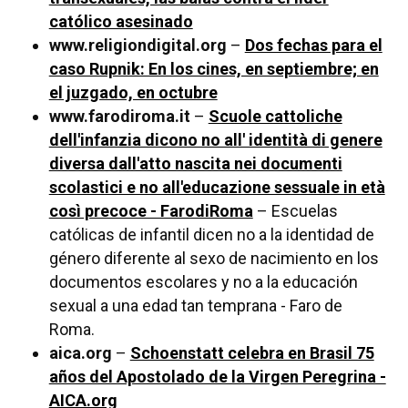
católico asesinado
www.religiondigital.org
–
Dos fechas para el
caso Rupnik: En los cines, en septiembre; en
el juzgado, en octubre
www.farodiroma.it
–
Scuole cattoliche
dell'infanzia dicono no all' identità di genere
diversa dall'atto nascita nei documenti
scolastici e no all'educazione sessuale in età
così precoce - FarodiRoma
– Escuelas
católicas de infantil dicen no a la identidad de
género diferente al sexo de nacimiento en los
documentos escolares y no a la educación
sexual a una edad tan temprana - Faro de
Roma.
aica.org
–
Schoenstatt celebra en Brasil 75
años del Apostolado de la Virgen Peregrina -
AICA.org