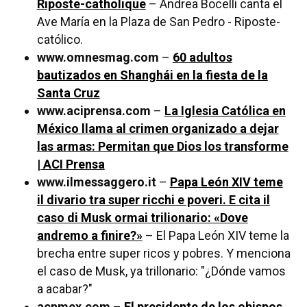
Riposte-catholique
– Andrea Bocelli canta el
Ave María en la Plaza de San Pedro - Riposte-
católico.
www.omnesmag.com
–
60 adultos
bautizados en Shanghái en la fiesta de la
Santa Cruz
www.aciprensa.com
–
La Iglesia Católica en
México llama al crimen organizado a dejar
las armas: Permitan que Dios los transforme
| ACI Prensa
www.ilmessaggero.it
–
Papa León XIV teme
il divario tra super ricchi e poveri. E cita il
caso di Musk ormai trilionario: «Dove
andremo a finire?»
– El Papa León XIV teme la
brecha entre super ricos y pobres. Y menciona
el caso de Musk, ya trillonario: "¿Dónde vamos
a acabar?"
acnmex.com
–
El presidente de los obispos