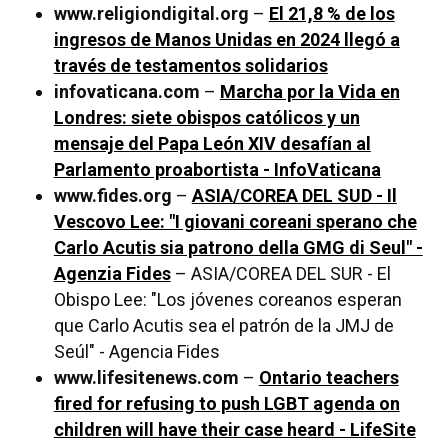
www.religiondigital.org
–
El 21,8 % de los
ingresos de Manos Unidas en 2024 llegó a
través de testamentos solidarios
infovaticana.com
–
Marcha por la Vida en
Londres: siete obispos católicos y un
mensaje del Papa León XIV desafían al
Parlamento proabortista - InfoVaticana
www.fides.org
–
ASIA/COREA DEL SUD - Il
Vescovo Lee: "I giovani coreani sperano che
Carlo Acutis sia patrono della GMG di Seul" -
Agenzia Fides
– ASIA/COREA DEL SUR - El
Obispo Lee: "Los jóvenes coreanos esperan
que Carlo Acutis sea el patrón de la JMJ de
Seúl" - Agencia Fides
www.lifesitenews.com
–
Ontario teachers
fired for refusing to push LGBT agenda on
children will have their case heard - LifeSite