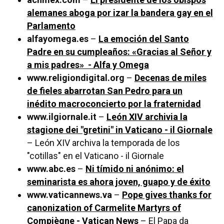
alemanes aboga por izar la bandera gay en el
Parlamento
alfayomega.es
–
La emoción del Santo
Padre en su cumpleaños: «Gracias al Señor y
a mis padres» - Alfa y Omega
www.religiondigital.org
–
Decenas de miles
de fieles abarrotan San Pedro para un
inédito macroconcierto por la fraternidad
www.ilgiornale.it
–
León XIV archivia la
stagione dei "gretini" in Vaticano - il Giornale
– León XIV archiva la temporada de los
"cotillas" en el Vaticano - il Giornale
www.abc.es
–
Ni tímido ni anónimo: el
seminarista es ahora joven, guapo y de éxito
www.vaticannews.va
–
Pope gives thanks for
canonization of Carmelite Martyrs of
Compiègne - Vatican News
– El Papa da