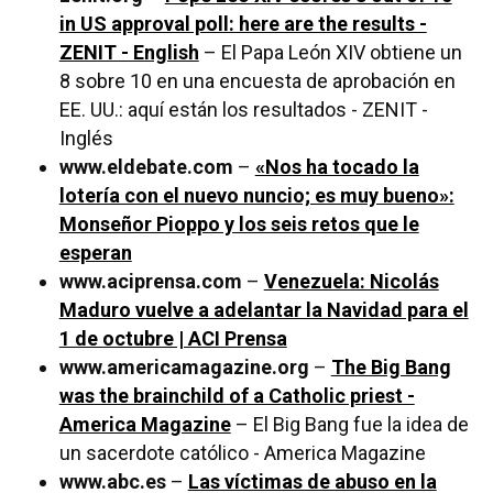
in US approval poll: here are the results -
ZENIT - English
– El Papa León XIV obtiene un
8 sobre 10 en una encuesta de aprobación en
EE. UU.: aquí están los resultados - ZENIT -
Inglés
www.eldebate.com
–
«Nos ha tocado la
lotería con el nuevo nuncio; es muy bueno»:
Monseñor Pioppo y los seis retos que le
esperan
www.aciprensa.com
–
Venezuela: Nicolás
Maduro vuelve a adelantar la Navidad para el
1 de octubre | ACI Prensa
www.americamagazine.org
–
The Big Bang
was the brainchild of a Catholic priest -
America Magazine
– El Big Bang fue la idea de
un sacerdote católico - America Magazine
www.abc.es
–
Las víctimas de abuso en la