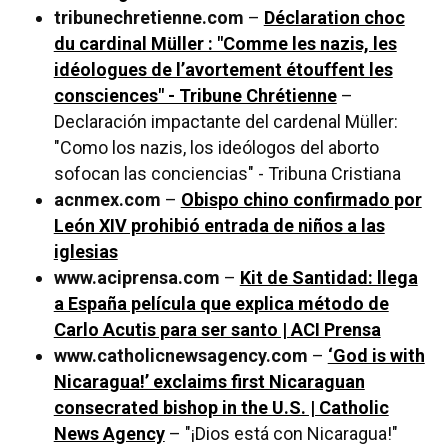
tribunechretienne.com
–
Déclaration choc
du cardinal Müller : "Comme les nazis, les
idéologues de l’avortement étouffent les
consciences" - Tribune Chrétienne
–
Declaración impactante del cardenal Müller:
"Como los nazis, los ideólogos del aborto
sofocan las conciencias" - Tribuna Cristiana
acnmex.com
–
Obispo chino confirmado por
León XIV prohibió entrada de niños a las
iglesias
www.aciprensa.com
–
Kit de Santidad: llega
a España película que explica método de
Carlo Acutis para ser santo | ACI Prensa
www.catholicnewsagency.com
–
‘God is with
Nicaragua!’ exclaims first Nicaraguan
consecrated bishop in the U.S. | Catholic
News Agency
– "¡Dios está con Nicaragua!"