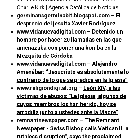
Charlie Kirk | Agencia Católica de Noticias
germinansgerminabit.blogspot.com
–
El
desprecio del jesuita Xavier Rodríguez
www.vidanuevadigital.com
–
Detenido un
hombre por hacer 20 llamadas en las que
amenazaba con poner una bomba en la
Mezquita de Córdoba
www.vidanuevadigital.com
–
Alejandro
Amenábar: “Jesucristo es absolutamente lo
contrario de lo que se predica en la Iglesia”
www.religiondigital.org
–
León XIV, a las
víctimas de abusos: "La Iglesia, algunos de
cuyos miembros los han herido, hoy se
arrodilla junto a ustedes ante la Madre"
remnantnewspaper.com
–
The Remnant
Newspaper - Swiss Bishop calls Vatican II "a
ruthless disruption", says the proclaimed