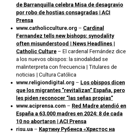
de Barranquilla celebra Misa de desagravio
por robo de hostias consagradas | ACI
Prensa
www.catholicculture.org
–
Cardinal
Fernandez tells new bishops: synodality
often misunderstood | News Headlines |
Catholic Culture
– El cardenal Fernández dice
a los nuevos obispos: la sinodalidad se
malinterpreta con frecuencia | Titulares de
noticias | Cultura Católica
www.religiondigital.org
–
Los obispos dicen
que los migrantes “revitalizan” España, pero
les piden reconocer “las señas propias”
www.aciprensa.com
–
Red Madre atendió en
España a 63.000 madres en 2024: 8 de cada
10 no abortaron | ACI Prensa
risu.ua
–
Картину Рубенса «Христос на