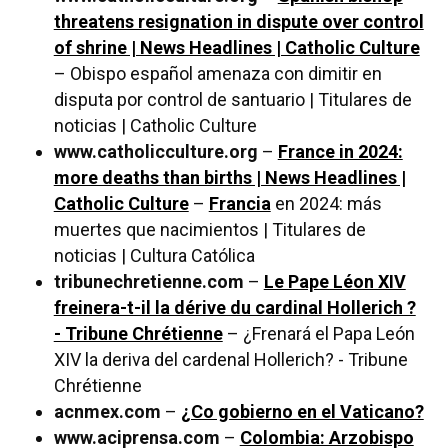
threatens resignation in dispute over control
of shrine | News Headlines | Catholic Culture
– Obispo español amenaza con dimitir en
disputa por control de santuario | Titulares de
noticias | Catholic Culture
www.catholicculture.org
–
France in 2024:
more deaths than births | News Headlines |
Catholic Culture
–
Francia
en 2024: más
muertes que nacimientos | Titulares de
noticias | Cultura Católica
tribunechretienne.com
–
Le Pape Léon XIV
freinera-t-il la dérive du cardinal Hollerich ?
- Tribune Chrétienne
– ¿Frenará el Papa León
XIV la deriva del cardenal Hollerich? - Tribune
Chrétienne
acnmex.com
–
¿Co gobierno en el Vaticano?
www.aciprensa.com
–
Colombia: Arzobispo