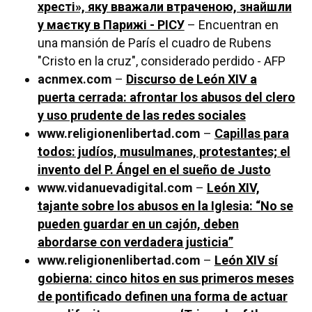
хресті», яку вважали втраченою, знайшли
у маєтку в Парижі - РІСУ
– Encuentran en
una mansión de París el cuadro de Rubens
"Cristo en la cruz", considerado perdido - AFP
acnmex.com
–
Discurso de León XIV a
puerta cerrada: afrontar los abusos del clero
y uso prudente de las redes sociales
www.religionenlibertad.com
–
Capillas para
todos: judíos, musulmanes, protestantes; el
invento del P. Ángel en el sueño de Justo
www.vidanuevadigital.com
–
León XIV,
tajante sobre los abusos en la Iglesia: “No se
pueden guardar en un cajón, deben
abordarse con verdadera justicia”
www.religionenlibertad.com
–
León XIV sí
gobierna: cinco hitos en sus primeros meses
de pontificado definen una forma de actuar