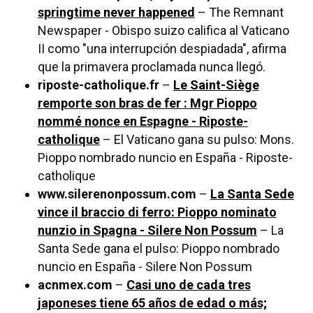
springtime never happened
– The Remnant
Newspaper - Obispo suizo califica al Vaticano
II como "una interrupción despiadada", afirma
que la primavera proclamada nunca llegó.
riposte-catholique.fr
–
Le Saint-Siège
remporte son bras de fer : Mgr Pioppo
nommé nonce en Espagne - Riposte-
catholique
– El Vaticano gana su pulso: Mons.
Pioppo nombrado nuncio en España - Riposte-
catholique
www.silerenonpossum.com
–
La Santa Sede
vince il braccio di ferro: Pioppo nominato
nunzio in Spagna - Silere Non Possum
– La
Santa Sede gana el pulso: Pioppo nombrado
nuncio en España - Silere Non Possum
acnmex.com
–
Casi uno de cada tres
japoneses tiene 65 años de edad o más;