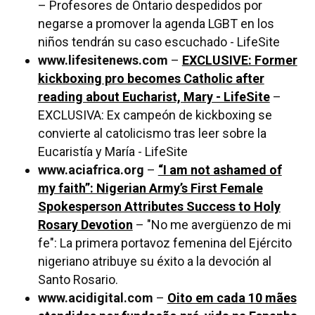
– Profesores de Ontario despedidos por
negarse a promover la agenda LGBT en los
niños tendrán su caso escuchado - LifeSite
www.lifesitenews.com
–
EXCLUSIVE: Former
kickboxing pro becomes Catholic after
reading about Eucharist, Mary - LifeSite
–
EXCLUSIVA: Ex campeón de kickboxing se
convierte al catolicismo tras leer sobre la
Eucaristía y María - LifeSite
www.aciafrica.org
–
“I am not ashamed of
my faith”: Nigerian Army’s First Female
Spokesperson Attributes Success to Holy
Rosary Devotion
– "No me avergüenzo de mi
fe": La primera portavoz femenina del Ejército
nigeriano atribuye su éxito a la devoción al
Santo Rosario.
www.acidigital.com
–
Oito em cada 10 mães