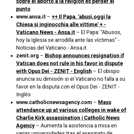
sobre el aborto a la religión es perder el
punto
www.ansa.it
–
++ Il Papa, 'abusi,oggi la
Chiesa si inginocchia alle vittime' + -
Vaticano News - Ansa.it
– El Papa: "Abusos,
hoy la Iglesia se arrodilla ante las víctimas" -
Noticias del Vaticano - Ansa.it
zenit.org
–
Bishop announces resignation if
Vatican does not rule in his favor in dispute
with Opus Dei - ZENIT - English
– El obispo
anuncia su dimisión si el Vaticano no falla a su
favor en la disputa con el Opus Dei - ZENIT -
Inglés
www.catholicnewsagency.com
–
Mass
attendance up at various colleges in wake of
Charlie Kirk assassination | Catholic News
Agency
– Aumenta la asistencia a misa en
varias universidades tras el asesinato de