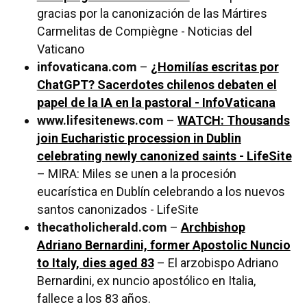
gracias por la canonización de las Mártires
Carmelitas de Compiègne - Noticias del
Vaticano
infovaticana.com
–
¿Homilías escritas por
ChatGPT? Sacerdotes chilenos debaten el
papel de la IA en la pastoral - InfoVaticana
www.lifesitenews.com
–
WATCH: Thousands
join Eucharistic procession in Dublin
celebrating newly canonized saints - LifeSite
– MIRA: Miles se unen a la procesión
eucarística en Dublín celebrando a los nuevos
santos canonizados - LifeSite
thecatholicherald.com
–
Archbishop
Adriano Bernardini, former Apostolic Nuncio
to Italy, dies aged 83
– El arzobispo Adriano
Bernardini, ex nuncio apostólico en Italia,
fallece a los 83 años.