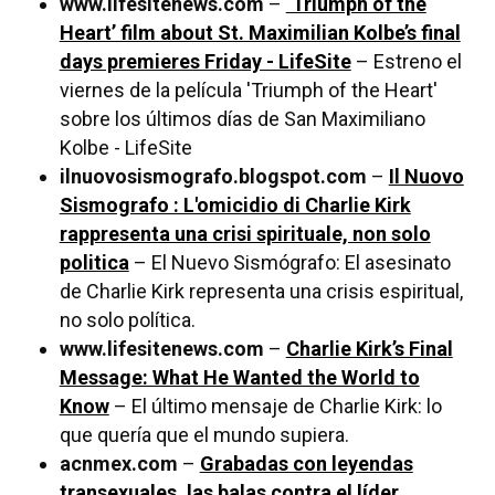
www.lifesitenews.com
–
‘Triumph of the
Heart’ film about St. Maximilian Kolbe’s final
days premieres Friday - LifeSite
– Estreno el
viernes de la película 'Triumph of the Heart'
sobre los últimos días de San Maximiliano
Kolbe - LifeSite
ilnuovosismografo.blogspot.com
–
Il Nuovo
Sismografo : L'omicidio di Charlie Kirk
rappresenta una crisi spirituale, non solo
politica
– El Nuevo Sismógrafo: El asesinato
de Charlie Kirk representa una crisis espiritual,
no solo política.
www.lifesitenews.com
–
Charlie Kirk’s Final
Message: What He Wanted the World to
Know
– El último mensaje de Charlie Kirk: lo
que quería que el mundo supiera.
acnmex.com
–
Grabadas con leyendas
transexuales, las balas contra el líder