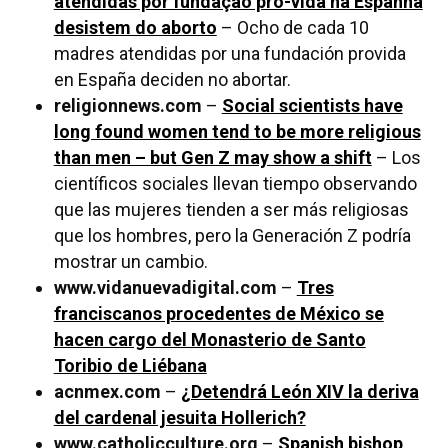
atendidas por fundação pró-vida na Espanha
desistem do aborto
– Ocho de cada 10
madres atendidas por una fundación provida
en España deciden no abortar.
religionnews.com
–
Social scientists have
long found women tend to be more religious
than men – but Gen Z may show a shift
– Los
científicos sociales llevan tiempo observando
que las mujeres tienden a ser más religiosas
que los hombres, pero la Generación Z podría
mostrar un cambio.
www.vidanuevadigital.com
–
Tres
franciscanos procedentes de México se
hacen cargo del Monasterio de Santo
Toribio de Liébana
acnmex.com
–
¿Detendrá León XIV la deriva
del cardenal jesuita Hollerich?
www.catholicculture.org
–
Spanish bishop