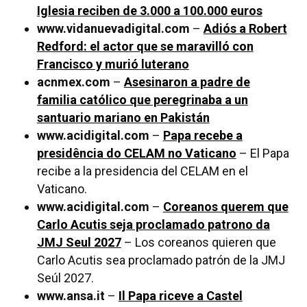
Iglesia reciben de 3.000 a 100.000 euros
www.vidanuevadigital.com
–
Adiós a Robert
Redford: el actor que se maravilló con
Francisco y murió luterano
acnmex.com
–
Asesinaron a padre de
familia católico que peregrinaba a un
santuario mariano en Pakistán
www.acidigital.com
–
Papa recebe a
presidência do CELAM no Vaticano
– El Papa
recibe a la presidencia del CELAM en el
Vaticano.
www.acidigital.com
–
Coreanos querem que
Carlo Acutis seja proclamado patrono da
JMJ Seul 2027
– Los coreanos quieren que
Carlo Acutis sea proclamado patrón de la JMJ
Seúl 2027.
www.ansa.it
–
Il Papa riceve a Castel