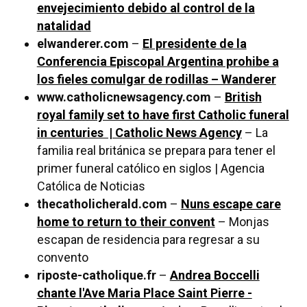
envejecimiento debido al control de la
natalidad
elwanderer.com
–
El presidente de la
Conferencia Episcopal Argentina prohibe a
los fieles comulgar de rodillas – Wanderer
www.catholicnewsagency.com
–
British
royal family set to have first Catholic funeral
in centuries | Catholic News Agency
– La
familia real británica se prepara para tener el
primer funeral católico en siglos | Agencia
Católica de Noticias
thecatholicherald.com
–
Nuns escape care
home to return to their convent
– Monjas
escapan de residencia para regresar a su
convento
riposte-catholique.fr
–
Andrea Boccelli
chante l'Ave Maria Place Saint Pierre -