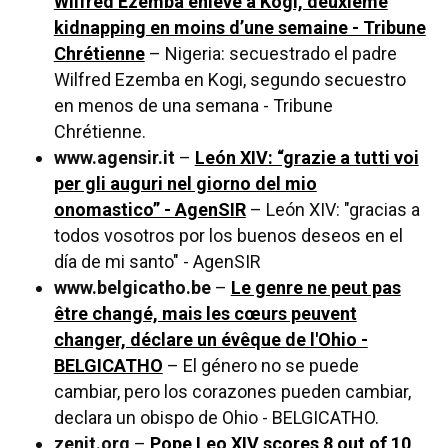
Wilfred Ezemba enlevé à Kogi, deuxième
kidnapping en moins d’une semaine - Tribune
Chrétienne
– Nigeria: secuestrado el padre
Wilfred Ezemba en Kogi, segundo secuestro
en menos de una semana - Tribune
Chrétienne.
www.agensir.it
–
León XIV: “grazie a tutti voi
per gli auguri nel giorno del mio
onomastico” - AgenSIR
– León XIV: "gracias a
todos vosotros por los buenos deseos en el
día de mi santo" - AgenSIR
www.belgicatho.be
–
Le genre ne peut pas
être changé, mais les cœurs peuvent
changer, déclare un évêque de l'Ohio -
BELGICATHO
– El género no se puede
cambiar, pero los corazones pueden cambiar,
declara un obispo de Ohio - BELGICATHO.
zenit.org
–
Pope Leo XIV scores 8 out of 10